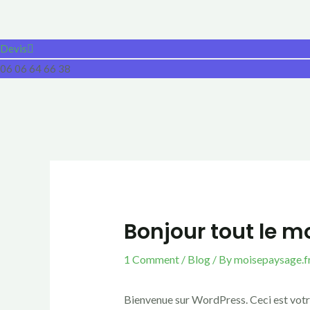
Skip
to
Devis
content
06 06 64 66 38
Bonjour tout le m
1 Comment
/
Blog
/ By
moisepaysage.f
Bienvenue sur WordPress. Ceci est votre