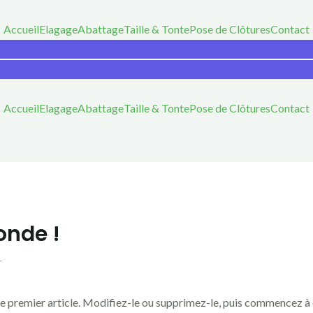
Accueil
Elagage
Abattage
Taille & Tonte
Pose de Clôtures
Contact
Accueil
Elagage
Abattage
Taille & Tonte
Pose de Clôtures
Contact
onde !
r
 premier article. Modifiez-le ou supprimez-le, puis commencez à é